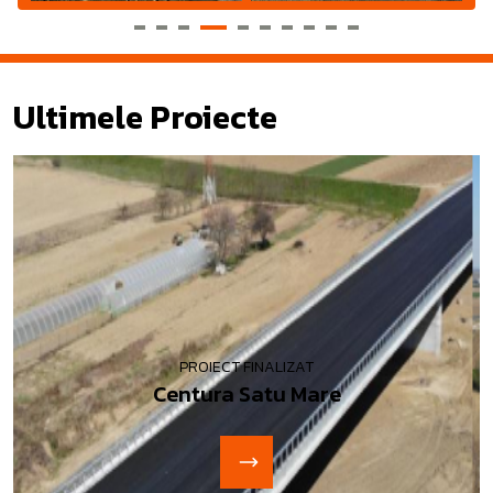
Ultimele Proiecte
PROIECT FINALIZAT
Amenaja
Centura Satu Mare